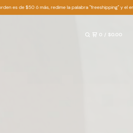
$50 ó más, redime la palabra "freeshipping" y el envío va por 
0
/
$
0.00