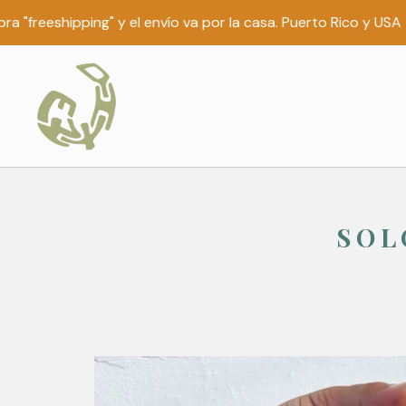
eeshipping" y el envío va por la casa. Puerto Rico y USA <3.
SOL