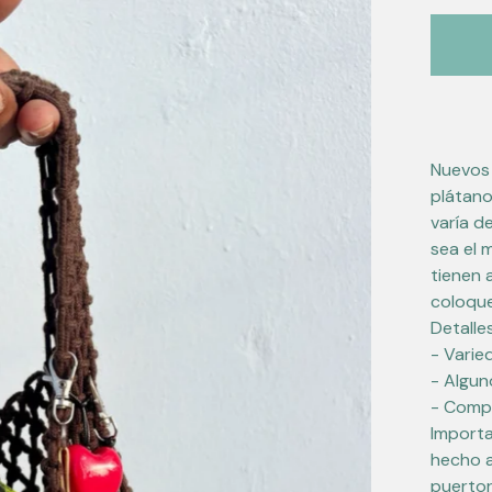
Nuevos 
plátano
varía d
sea el 
tienen 
coloqu
Detalles
- Varie
- Algun
- Compo
Importa
hecho a
puertor