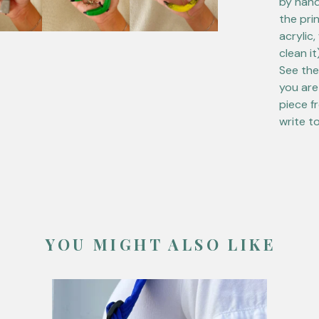
by hand
the prin
acrylic
clean it
See the
you are
piece f
write t
YOU MIGHT ALSO LIKE