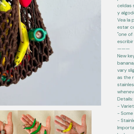
celdas 
y algod
Vea la 
estar c
"one of
escribir
———
New key
banana,
vary sl
as the 
stainle
whenev
Details:
- Varie
- Some 
- Stain
Importa