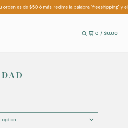
en es de $50 ó más, redime la palabra "freeshipping" y el envío
0
/
$
0.00
EDAD