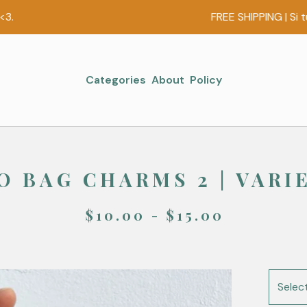
FREE SHIPPING | Si tu ord
Categories
About
Policy
O BAG CHARMS 2 | VARI
$
10.00 -
$
15.00